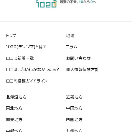
ハンドルネーム
必須
トップ
地域
※本名や誤解される名前はご遠慮ください。
1020(テンツマ)とは？
コラム
口コミ新着一覧
お問い合わせ
口コミしたい街がなかったら？
個人情報保護方針
治安・雰囲気
必須
口コミ投稿ガイドライン
星の数をお選びください





北海道地方
近畿地方
東北地方
中国地方
買い物
必須
関東地方
四国地方
星の数をお選びください





中部地方
九州地方