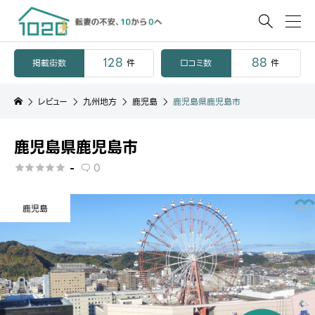

128
88
掲載街数
口コミ数
件
件
レビュー
九州地方
鹿児島
鹿児島県鹿児島市
鹿児島県鹿児島市
-
0






鹿児島