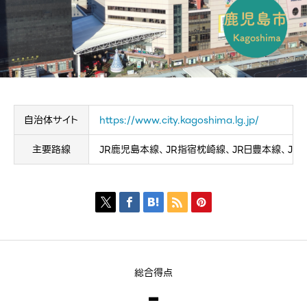
自治体サイト
https://www.city.kagoshima.lg.jp/
主要路線
JR鹿児島本線、JR指宿枕崎線、JR日豊本線、J





総合得点
-