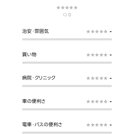





0

治安・雰囲気
-





買い物
-





病院・クリニック
-





車の便利さ
-





電車・バスの便利さ
-




