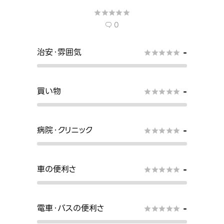





0

治安・雰囲気
-





買い物
-





病院・クリニック
-





車の便利さ
-





電車・バスの便利さ
-




