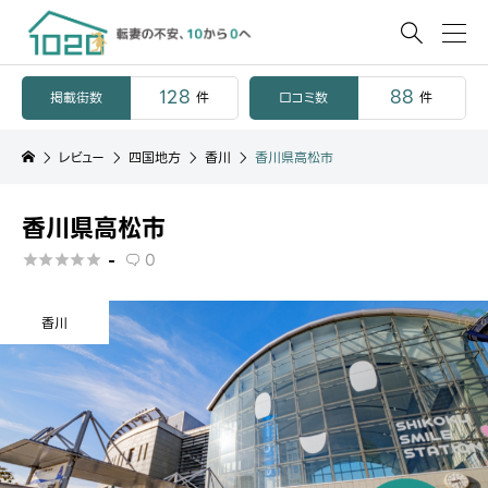

128
88
掲載街数
口コミ数
件
件
レビュー
四国地方
香川
香川県高松市
香川県高松市
-
0






香川