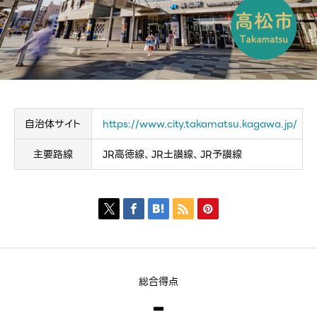
自治体サイト
https://www.city.takamatsu.kagawa.jp/
主要路線
JR高徳線、JR土讃線、JR予讃線





総合得点
-