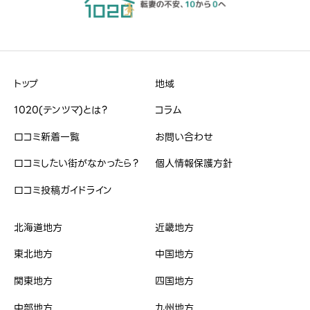
ハンドルネーム
必須
トップ
地域
※本名や誤解される名前はご遠慮ください。
1020(テンツマ)とは？
コラム
口コミ新着一覧
お問い合わせ
口コミしたい街がなかったら？
個人情報保護方針
治安・雰囲気
必須
口コミ投稿ガイドライン
星の数をお選びください





北海道地方
近畿地方
東北地方
中国地方
買い物
必須
関東地方
四国地方
星の数をお選びください





中部地方
九州地方