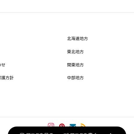
必須



北海道地方
必須
東北地方
わせ
関東地方



保護方針
中部地方
必須


