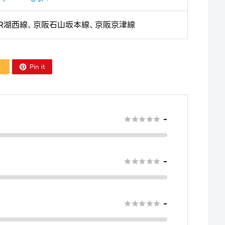
JR湖西線、京阪石山坂本線、京阪京津線
S
Pin it

-





-





-




