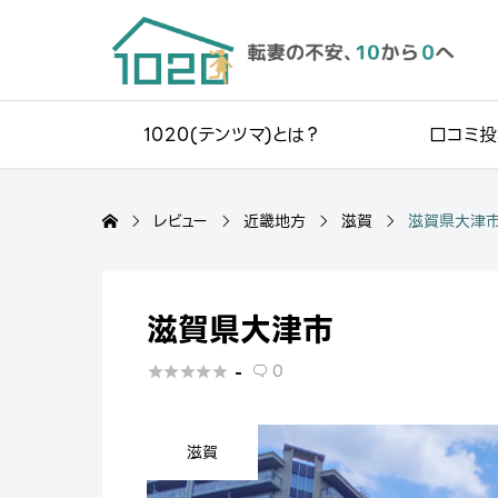
1020(テンツマ)とは？
口コミ投
レビュー
近畿地方
滋賀
滋賀県大津
滋賀県大津市
0
-






滋賀