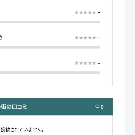
-





さ
-





-





の街の口コミ
0

投稿されていません。