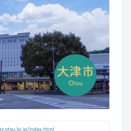
y.otsu.lg.jp/index.html