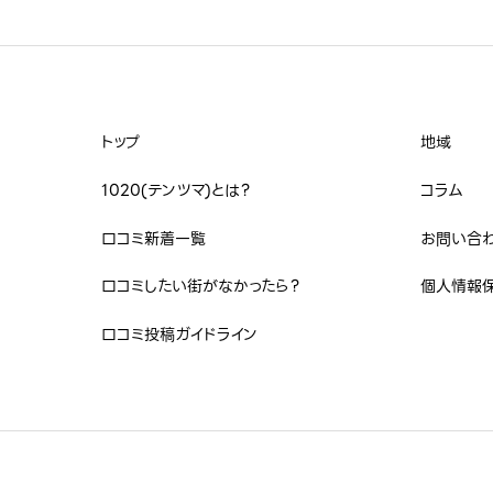
治安・雰囲気
星の数をお選びください


トップ
地域
買い物
1020(テンツマ)とは？
コラム
口コミ新着一覧
お問い合
星の数をお選びください


口コミしたい街がなかったら？
個人情報
口コミ投稿ガイドライン
病院・クリニック
星の数をお選びください

