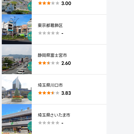
3.00





東京都葛飾区
-





静岡県富士宮市
2.60





埼玉県川口市
3.83





埼玉県さいたま市
-




