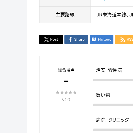
主要路線
JR東海道本線、
Post
Share
Hatena
RS




治安・雰囲気
総合得点
-





買い物
0

病院・クリニック