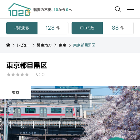

128
88
掲載街数
口コミ数
件
件
レビュー
関東地方
東京
東京都目黒区
東京都目黒区
-
0






東京