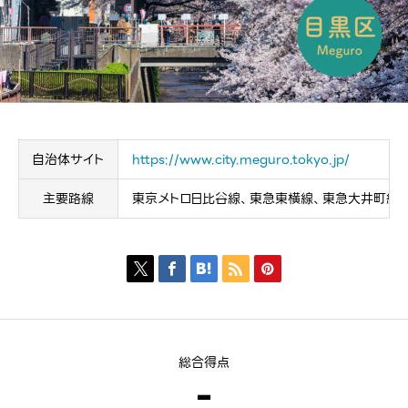
自治体サイト
https://www.city.meguro.tokyo.jp/
主要路線
東京メトロ日比谷線、東急東横線、東急大井町線





総合得点
-