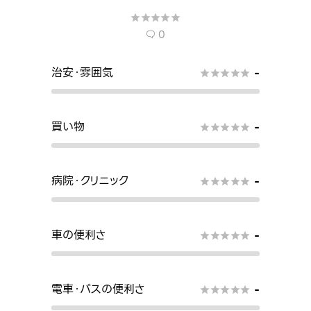





0

治安・雰囲気
-





買い物
-





病院・クリニック
-





車の便利さ
-





電車・バスの便利さ
-




