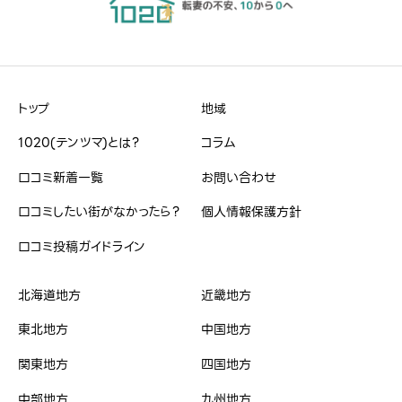
ハンドルネーム
必須
トップ
地域
※本名や誤解される名前はご遠慮ください。
1020(テンツマ)とは？
コラム
口コミ新着一覧
お問い合わせ
口コミしたい街がなかったら？
個人情報保護方針
治安・雰囲気
必須
口コミ投稿ガイドライン
星の数をお選びください





北海道地方
近畿地方
東北地方
中国地方
買い物
必須
関東地方
四国地方
星の数をお選びください





中部地方
九州地方