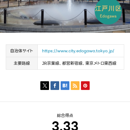
自治体サイト
https://www.city.edogawa.tokyo.jp/
主要路線
JR京葉線、都営新宿線、東京メトロ東西線





総合得点
3.33