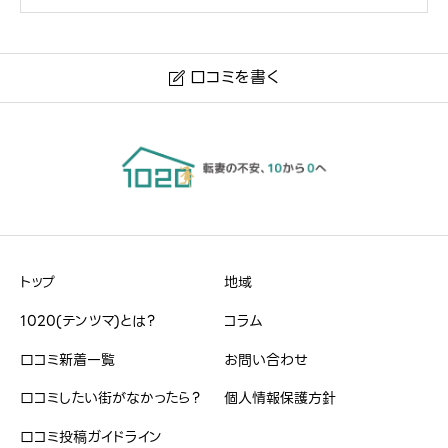
大きな総合病院が近くになく、特に産婦人科が少ないので
妊娠した時は少し大変でした。
我が家は車がないので電車やバス移動がメインでしたが、
口コミを書く

電車も都営新宿線から乗り換えで主要都市各地までスムー
東京都江戸川区
ズです。ただし区役所までの移動は少し行きにくいところは
気になりますが、区内各所に事務所が設置されているので
手続き関係は近くの事務所で行えました。
ハンドルネーム
必須
トップ
地域
※本名や誤解される名前はご遠慮ください。
1020(テンツマ)とは？
コラム
口コミ新着一覧
お問い合わせ
口コミしたい街がなかったら？
個人情報保護方針
治安・雰囲気
必須
口コミ投稿ガイドライン