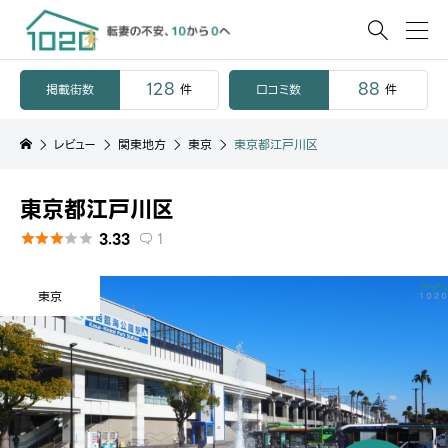

128
88
掲載街数
口コミ数
件
件
レビュー
関東地方
東京
東京都江戸川区
東京都江戸川区
3.33
1






東京