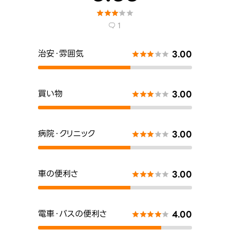





1

治安・雰囲気
3.00





買い物
3.00





病院・クリニック
3.00





車の便利さ
3.00





電車・バスの便利さ
4.00




