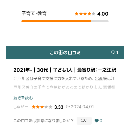
子育て・教育
4.00





この街の口コミ
1

2021年-｜30代｜子ども1人｜最寄り駅：一之江駅
江戸川区は子育て支援に力を入れているため、出産後は江
戸川区独自の手当てや補助があるので助かります。家賃相
場も安めで、子育て世代が安心して暮らせるイメージがあ
続きを読む
ります。
しゅがー
2024.04.01
3.33





また、ディズニーリゾートにもバス1本で行けるのでディズニ
この口コミは参考になりましたか？
0
はい

ー好きの人にも意外とオススメの立地となっています！