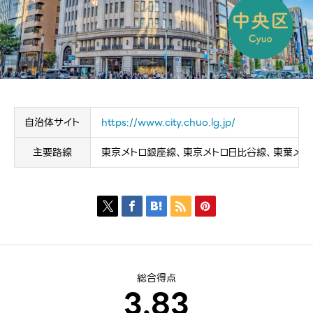
自治体サイト
https://www.city.chuo.lg.jp/
主要路線
東京メトロ銀座線、東京メトロ日比谷線、東葉メト





総合得点
3.83