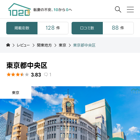

128
88
掲載街数
口コミ数
件
件
レビュー
関東地方
東京
東京都中央区
東京都中央区
3.83
1






東京