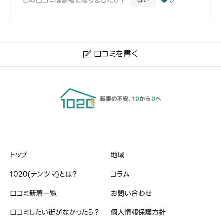
もんじゃ街のため休日は若者などで賑わいますが、平日は
さほど混雑しておらず良き下町といった雰囲気です。
周辺には地域密着型のスーパーが２つほどあり安くて美味
口コミを書く

しいものが手に入ります。
東京都中央区
また未就学園児がいますが公園もたくさんあります。区域ご
とに児童館もありますが、職員様が母親に寄り添った雰囲
気と対応でとても利用しやすいです。
ハンドルネーム
必須
１番推したいところは周辺の小児科が素晴らしいところで
す。Google口コミでも高い評価を得ているところですが、
トップ
地域
※本名や誤解される名前はご遠慮ください。
子どものみならず親への配慮も素晴らしく私史上１位の小
1020(テンツマ)とは？
コラム
児科です。当小児科以外でも良い小児科が数院あり子ども
口コミ新着一覧
お問い合わせ
を育てるには安心度が高い地域だと感じます。
口コミしたい街がなかったら？
個人情報保護方針
治安・雰囲気
必須