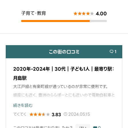
子育て・教育
4.00





この街の口コミ
1

2020年-2024年｜30代｜子ども1人｜最寄り駅：
月島駅
大江戸線と有楽町線が通っているのが非常に便利です。
銀座にも近く、豊洲のららぽーとにも近いので電動自転車と
電車で十分で車の所有は必要ありません。車での移動が必
続きを読む
須の時はタクシーかまたはタイムズカーシェアも豊富にあ
てくてく
2024.05.15
3.83





るので休日だけたまに車を使用する家族はそれで十分です。
この口コミは参考になりましたか？
0
はい
